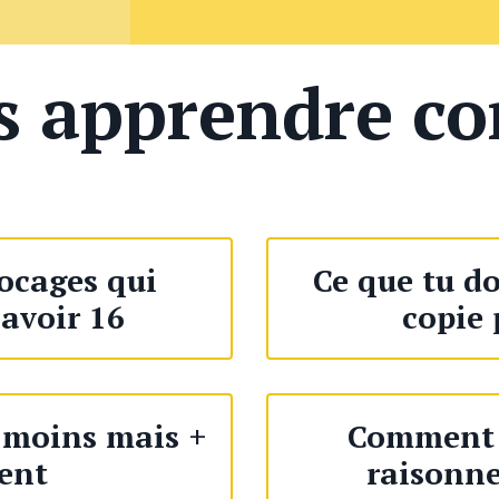
as apprendre co
locages qui
Ce que tu d
avoir 16
copie 
 moins mais +
Comment 
ent
raisonn