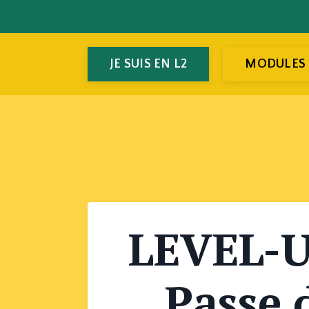
JE SUIS EN L2
MODULES
LEVEL-U
Passe 