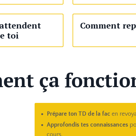
 attendent
Comment repr
e toi
nt ça fonction
Prépare ton TD de la fac
en revoya
Approfondis tes connaissances
po
cours.