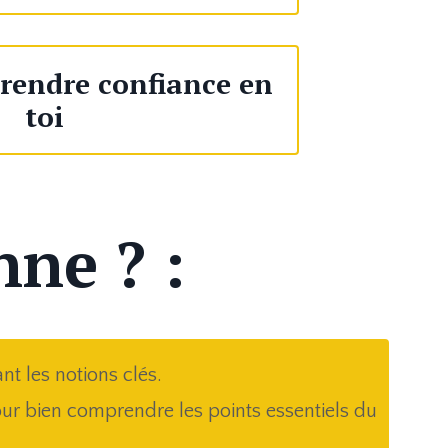
endre confiance en
toi
ne ? :
nt les notions clés.
ur bien comprendre les points essentiels du