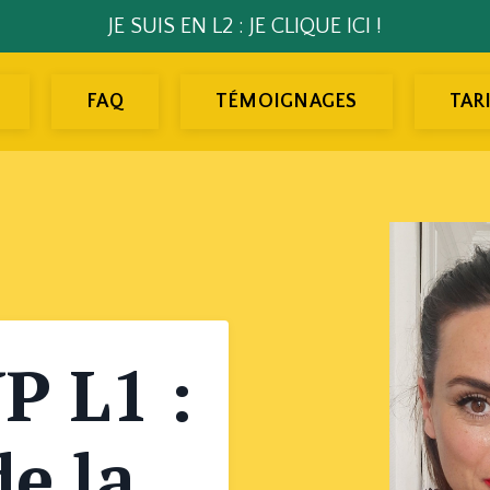
JE SUIS EN L2 : JE CLIQUE ICI !
FAQ
TÉMOIGNAGES
TAR
P L1 :
de la