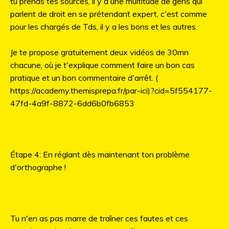
tu prends tes sources, il y a une multitude de gens qui
parlent de droit en se prétendant expert, c'est comme
pour les chargés de Tds, il y a les bons et les autres.
Je te propose gratuitement deux vidéos de 30mn
chacune, où je t'explique comment faire un bon cas
pratique et un bon commentaire d'arrêt. (
https://academy.themisprepa.fr/par-ici)?cid=5f554177-
47fd-4a9f-8872-6dd6b0fb6853
Étape 4: En réglant dès maintenant ton problème
d'orthographe !
Tu n'en as pas marre de traîner ces fautes et ces