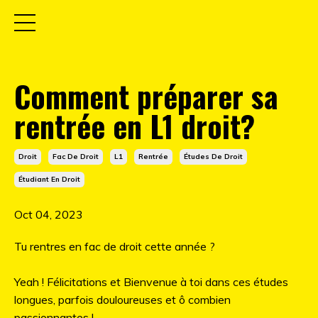
Comment préparer sa
rentrée en L1 droit?
Droit
Fac De Droit
L1
Rentrée
Études De Droit
Étudiant En Droit
Oct 04, 2023
Tu rentres en fac de droit cette année ?
Yeah ! Félicitations et Bienvenue à toi dans ces études
longues, parfois douloureuses et ô combien
passionnantes !